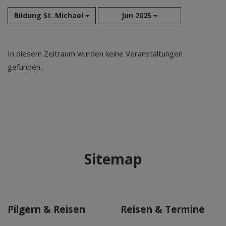
Bildung St. Michael
Jun 2025
Aug 2026
In diesem Zeitraum wurden keine Veranstaltungen
Sep 2026
gefunden...
Okt 2026
Nov 2026
Dez 2026
Jan 2027
Feb 2027
Mär 2027
Sitemap
Apr 2027
Mai 2027
Jun 2027
Jul 2027
Pilgern & Reisen
Reisen & Termine