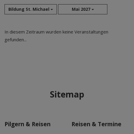
Bildung St. Michael
Mai 2027
Aug 2026
In diesem Zeitraum wurden keine Veranstaltungen
Sep 2026
gefunden...
Okt 2026
Nov 2026
Dez 2026
Jan 2027
Feb 2027
Mär 2027
Sitemap
Apr 2027
Mai 2027
Jun 2027
Jul 2027
Pilgern & Reisen
Reisen & Termine