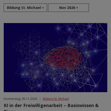
Bildung St. Michael
Nov 2026
Aug 2026
Sep 2026
Okt 2026
Nov 2026
Dez 2026
Jan 2027
Feb 2027
Mär 2027
Apr 2027
Mai 2027
Jun 2027
Jul 2027
Donnerstag, 05.11.2026
|
Bildung St. Michael
KI in der Freiwilligenarbeit – Basiswissen &