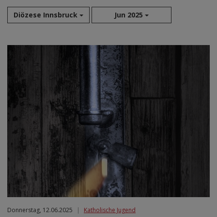
Diözese Innsbruck
Jun 2025
Aug 2026
Sep 2026
Okt 2026
Nov 2026
Dez 2026
Jan 2027
Feb 2027
Mär 2027
Apr 2027
Mai 2027
Jun 2027
Jul 2027
Donnerstag, 12.06.2025
|
Katholische Jugend