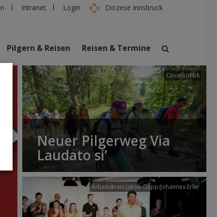
en
Intranet
Login
Diözese Innsbruck
Pilgern & Reisen
Reisen & Termine
Cincelli/dibk
suchen
taltungen
Personen
Neuer Pilgerweg Via
Laudato si’
Arbeitskreis Jakob Gapp/Johannes Erler