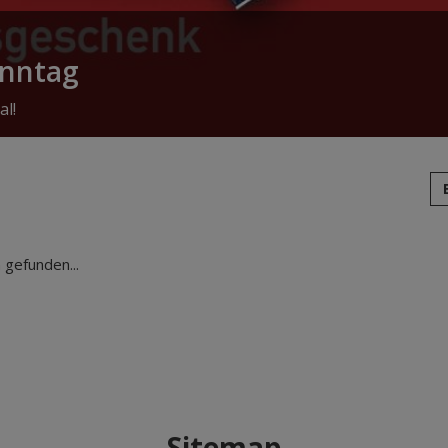
onntag
al!
gefunden...
Sitemap