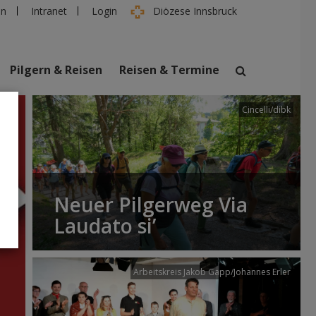
en
Intranet
Login
Diözese Innsbruck
Pilgern & Reisen
Reisen & Termine
Cincelli/dibk
suchen
taltungen
Personen
Neuer Pilgerweg Via
Laudato si’
Arbeitskreis Jakob Gapp/Johannes Erler