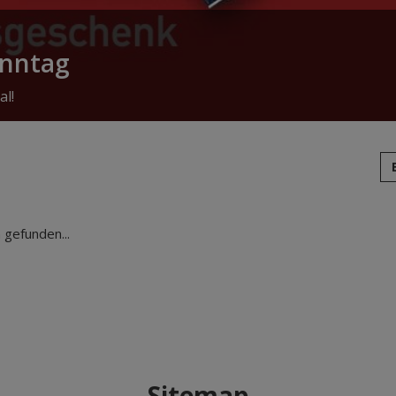
onntag
al!
gefunden...
Sitemap