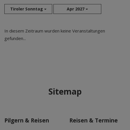
Tiroler Sonntag
Apr 2027
Aug 2026
In diesem Zeitraum wurden keine Veranstaltungen
Sep 2026
gefunden...
Okt 2026
Nov 2026
Dez 2026
Jan 2027
Feb 2027
Mär 2027
Sitemap
Apr 2027
Mai 2027
Jun 2027
Jul 2027
Pilgern & Reisen
Reisen & Termine