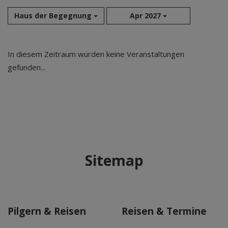
Haus der Begegnung
Apr 2027
Aug 2026
In diesem Zeitraum wurden keine Veranstaltungen
Sep 2026
gefunden...
Okt 2026
Nov 2026
Dez 2026
Jan 2027
Feb 2027
Mär 2027
Sitemap
Apr 2027
Mai 2027
Jun 2027
Jul 2027
Pilgern & Reisen
Reisen & Termine