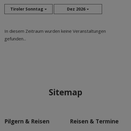
Tiroler Sonntag
Dez 2026
Aug 2026
In diesem Zeitraum wurden keine Veranstaltungen
Sep 2026
gefunden...
Okt 2026
Nov 2026
Dez 2026
Jan 2027
Feb 2027
Mär 2027
Sitemap
Apr 2027
Mai 2027
Jun 2027
Jul 2027
Pilgern & Reisen
Reisen & Termine