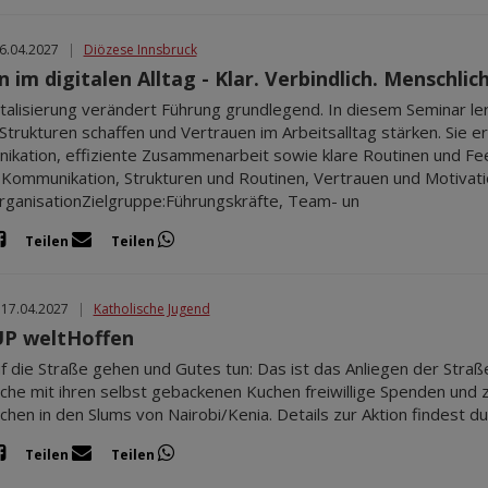
16.04.2027
|
Diözese Innsbruck
 im digitalen Alltag - Klar. Verbindlich. Menschlich
italisierung verändert Führung grundlegend. In diesem Seminar ler
 Strukturen schaffen und Vertrauen im Arbeitsalltag stärken. Sie e
kation, effiziente Zusammenarbeit sowie klare Routinen und Fee
e Kommunikation, Strukturen und Routinen, Vertrauen und Motivati
rganisationZielgruppe:Führungskräfte, Team- un
Teilen
Teilen
 17.04.2027
|
Katholische Jugend
P weltHoffen
f die Straße gehen und Gutes tun: Das ist das Anliegen der Str
iche mit ihren selbst gebackenen Kuchen freiwillige Spenden und z
chen in den Slums von Nairobi/Kenia. Details zur Aktion findest du 
Teilen
Teilen