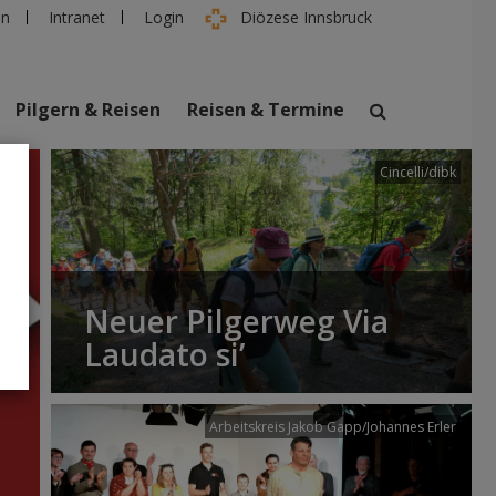
en
Intranet
Login
Diözese Innsbruck
Pilgern & Reisen
Reisen & Termine
Cincelli/dibk
suchen
taltungen
Personen
Neuer Pilgerweg Via
Laudato si’
Arbeitskreis Jakob Gapp/Johannes Erler