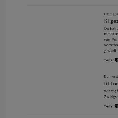
Freitag, 
KI ge
Du hast
meist i
wie Per
verstän
gezielt
Teilen
Donnerst
fit fo
Wir tre
Zweigst
Teilen