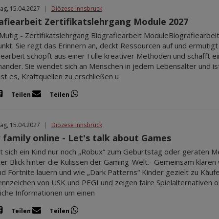
ag, 15.04.2027
|
Diözese Innsbruck
afiearbeit Zertifikatslehrgang Module 2027
utig - Zertifikatslehrgang Biografiearbeit ModuleBiografiearbeit
unkt. Sie regt das Erinnern an, deckt Ressourcen auf und ermuti
iearbeit schöpft aus einer Fülle kreativer Methoden und schafft
nander. Sie wendet sich an Menschen in jedem Lebensalter und ist 
 ist es, Kraftquellen zu erschließen u
Teilen
Teilen
ag, 15.04.2027
|
Diözese Innsbruck
r family online - Let's talk about Games
 sich ein Kind nur noch „Robux“ zum Geburtstag oder geraten Medi
ter Blick hinter die Kulissen der Gaming-Welt.- Gemeinsam klären w
nd Fortnite lauern und wie „Dark Patterns“ Kinder gezielt zu Käufen
ennzeichen von USK und PEGI und zeigen faire Spielalternativen o
liche Informationen um einen
Teilen
Teilen