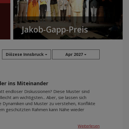
Jakob-Gapp-Preis
Diözese Innsbruck
Apr 2027
Aug 2026
Sep 2026
er ins Miteinander
Okt 2026
att endloser Diskussionen? Diese Muster sind
Nov 2026
eicht am wichtigsten... Aber, sie lassen sich
re Dynamiken und Muster zu verstehen, Konflikte
Dez 2026
einem geschützten Rahmen kann Nähe wieder
Jan 2027
Feb 2027
Weiterlesen
Mär 2027