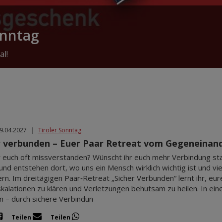
onntag
al!
09.04.2027
|
Tiroler Sonntag
r verbunden – Euer Paar Retreat vom Gegeneinand
hr euch oft missverstanden? Wünscht ihr euch mehr Verbindung st
nd entstehen dort, wo uns ein Mensch wirklich wichtig ist und viell
rn. Im dreitägigen Paar‑Retreat „Sicher Verbunden“ lernt ihr, eu
kalationen zu klären und Verletzungen behutsam zu heilen. In 
 – durch sichere Verbindun
Teilen
Teilen