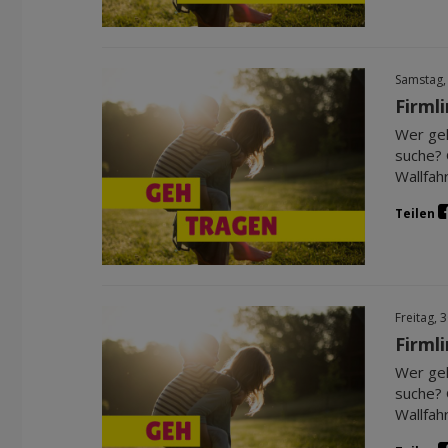
Samstag,
Firml
Wer geh
suche? 
Wallfah
Teilen
Freitag, 
Firml
Wer geh
suche? 
Wallfah