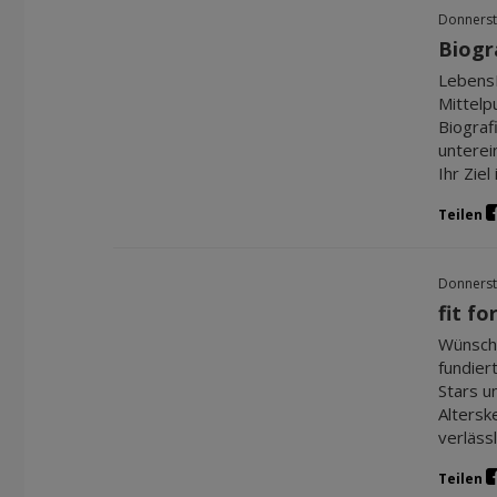
Donnerst
Biogr
LebensM
Mittelp
Biograf
unterei
Ihr Ziel
Teilen
Donnerst
fit fo
Wünscht
fundier
Stars u
Altersk
verläss
Teilen