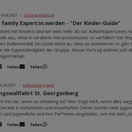
19.04.2027
|
Diözese Innsbruck
r family Expert:in.werden - "Der Kinder-Guide"
Arbeit mit Kindern sind wir weit mehr als nur Aufsichtspersonen. W
olle aus, ohne in veraltete Hierarchiemuster zu verfallen? Der Be
lles Rollenmodell: Ein Guide leitet an, ohne zu dominieren; er gibt
r die Eigenständigkeit der Gruppe. Dieser Vortrag widmet sich de
olgen?Anhan
Teilen
Teilen
23.04.2027
|
Katholische Jugend
ingswallfahrt St. Georgenberg
t mit mir, wenn es schwierig ist? Wer trägt mich, wenn alles weg
Gerade in turbulenten und krisenhaften Zeiten suchen viele Jugen
rt sind Jugendliche und ihre Pat*innen eingeladen, sich mit dem 
Teilen
Teilen