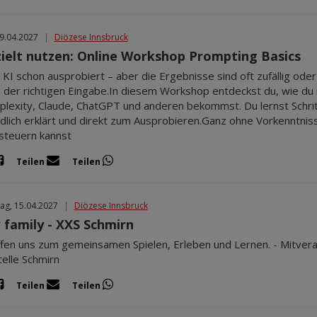
09.04.2027
|
Diözese Innsbruck
zielt nutzen: Online Workshop Prompting Basics
 KI schon ausprobiert – aber die Ergebnisse sind oft zufällig oder 
n der richtigen Eingabe.In diesem Workshop entdeckst du, wie du
plexity, Claude, ChatGPT und anderen bekommst. Du lernst Schritt 
dlich erklärt und direkt zum Ausprobieren.Ganz ohne Vorkenntnisse
 steuern kannst
Teilen
Teilen
ag, 15.04.2027
|
Diözese Innsbruck
r family - XXS Schmirn
ffen uns zum gemeinsamen Spielen, Erleben und Lernen. - Mitveran
elle Schmirn
Teilen
Teilen