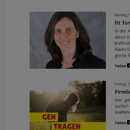
Montag, 
fit fo
In der 
diese R
kraftvo
Raum fü
gerne f
Teilen
Freitag, 
Firml
Wer geh
suche? 
Wallfah
Teilen