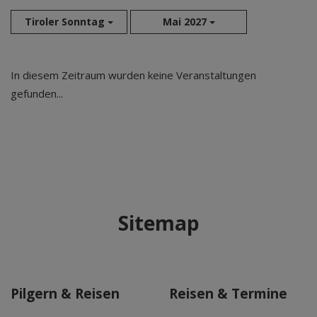
Tiroler Sonntag
Mai 2027
Aug 2026
In diesem Zeitraum wurden keine Veranstaltungen
Sep 2026
gefunden...
Okt 2026
Nov 2026
Dez 2026
Jan 2027
Feb 2027
Mär 2027
Sitemap
Apr 2027
Mai 2027
Jun 2027
Jul 2027
Pilgern & Reisen
Reisen & Termine