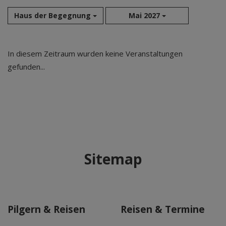
Haus der Begegnung
Mai 2027
Aug 2026
In diesem Zeitraum wurden keine Veranstaltungen
Sep 2026
gefunden...
Okt 2026
Nov 2026
Dez 2026
Jan 2027
Feb 2027
Mär 2027
Sitemap
Apr 2027
Mai 2027
Jun 2027
Jul 2027
Pilgern & Reisen
Reisen & Termine