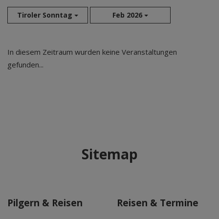
Tiroler Sonntag
Feb 2026
Aug 2026
In diesem Zeitraum wurden keine Veranstaltungen
Sep 2026
gefunden...
Okt 2026
Nov 2026
Dez 2026
Jan 2027
Feb 2027
Mär 2027
Sitemap
Apr 2027
Mai 2027
Jun 2027
Jul 2027
Pilgern & Reisen
Reisen & Termine