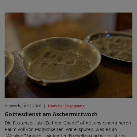
Mittwoch, 18.02.2026
|
Haus der Begegnung
Gottesdienst am Aschermittwoch
Die Fastenzeit als „Zeit der Gnade" öffnet uns einen inneren
Raum voll von Möglichkeiten. Wir erspüren, was es an
„Weniger" braucht, wir kosten Freiheiten und wir erfahren