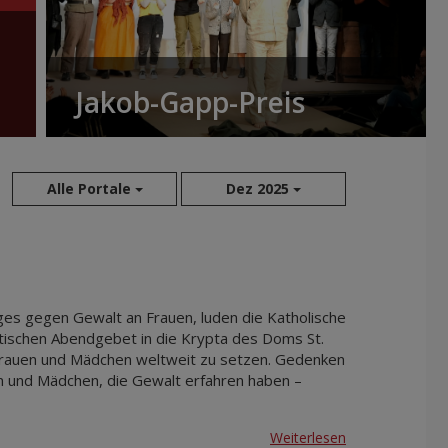
Jakob-Gapp-Preis
Alle Portale
Dez 2025
Aug 2026
Sep 2026
Okt 2026
s gegen Gewalt an Frauen, luden die Katholische
Nov 2026
ischen Abendgebet in die Krypta des Doms St.
r Frauen und Mädchen weltweit zu setzen. Gedenken
Dez 2026
n und Mädchen, die Gewalt erfahren haben –
Jan 2027
Feb 2027
Weiterlesen
Mär 2027