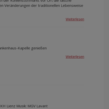
ch der Kohlenstoffmarkt vor Ort die falsche
d den Veränderungen der traditionellen Lebensweise
Weiterlesen
ankenhaus-Kapelle genießen
Weiterlesen
BKH Lienz Musik: MGV Lavant