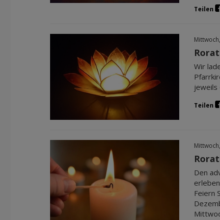
Teilen
Mittwoch
Rorat
Wir lad
Pfarrki
jeweils
Teilen
Mittwoch
Rorat
Den adv
erleben
Feiern 
Dezembe
Mittwoc