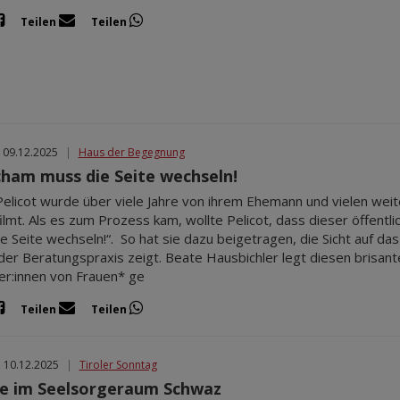
Teilen
Teilen
 09.12.2025
|
Haus der Begegnung
cham muss die Seite wechseln!
Pelicot wurde über viele Jahre von ihrem Ehemann und vielen we
ilmt. Als es zum Prozess kam, wollte Pelicot, dass dieser öffentl
e Seite wechseln!“. So hat sie dazu beigetragen, die Sicht auf d
 der Beratungspraxis zeigt. Beate Hausbichler legt diesen brisante
er:innen von Frauen* ge
Teilen
Teilen
, 10.12.2025
|
Tiroler Sonntag
e im Seelsorgeraum Schwaz