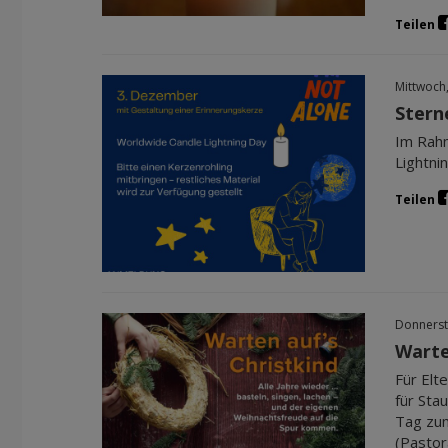
Teilen
Mittwoch
Stern
Im Rahm
Lightni
Teilen
Donnerst
Warte
Für Elt
für Sta
Tag zum
(Pastor