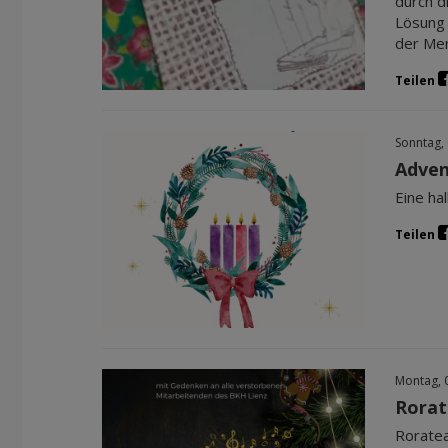
durch d
Lösung 
der Men
Teilen
Sonntag,
Adven
Eine ha
Teilen
Montag, 
Rorat
Roratea