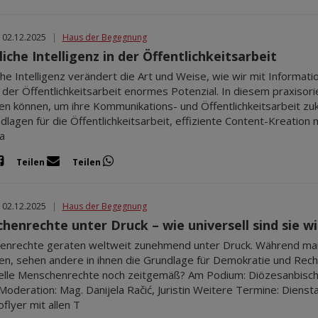
 02.12.2025
|
Haus der Begegnung
iche Intelligenz in der Öffentlichkeitsarbeit
che Intelligenz verändert die Art und Weise, wie wir mit Informa
 der Öffentlichkeitsarbeit enormes Potenzial. In diesem praxisori
en können, um ihre Kommunikations- und Öffentlichkeitsarbeit zuku
dlagen für die Öffentlichkeitsarbeit, effiziente Content-Kreation m
a
Teilen
Teilen
 02.12.2025
|
Haus der Begegnung
henrechte unter Druck – wie universell sind sie wi
nrechte geraten weltweit zunehmend unter Druck. Während man
eren, sehen andere in ihnen die Grundlage für Demokratie und Rech
elle Menschenrechte noch zeitgemäß? Am Podium: Diözesanbischo
n Moderation: Mag. Danijela Račić, Juristin Weitere Termine: Diens
flyer mit allen T