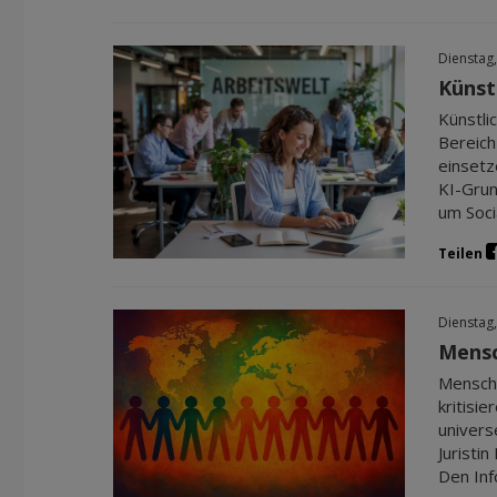
Dienstag,
Künstl
Künstli
Bereich
einsetz
KI-Grun
um Soci
Teilen
Dienstag,
Mensc
Mensche
kritisi
univers
Juristi
Den Info