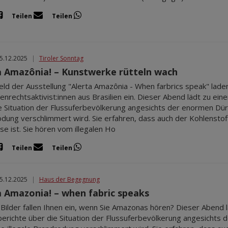
Teilen
Teilen
05.12.2025
|
Tiroler Sonntag
a Amazônia! – Kunstwerke rütteln wach
eld der Ausstellung "Alerta Amazônia - When farbrics speak" lade
nrechtsaktivist:innen aus Brasilien ein. Dieser Abend lädt zu ein
e Situation der Flussuferbevölkerung angesichts der enormen Dürre
dung verschlimmert wird. Sie erfahren, dass auch der Kohlenstoff
se ist. Sie hören vom illegalen Ho
Teilen
Teilen
05.12.2025
|
Haus der Begegnung
a Amazonia! – when fabric speaks
Bilder fallen Ihnen ein, wenn Sie Amazonas hören? Dieser Abend l
berichte über die Situation der Flussuferbevölkerung angesichts 