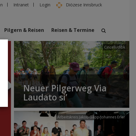
en
Intranet
Login
Diözese Innsbruck
Pilgern & Reisen
Reisen & Termine
Cincelli/dibk
suchen
taltungen
Personen
Neuer Pilgerweg Via
Laudato si’
Arbeitskreis Jakob Gapp/Johannes Erler