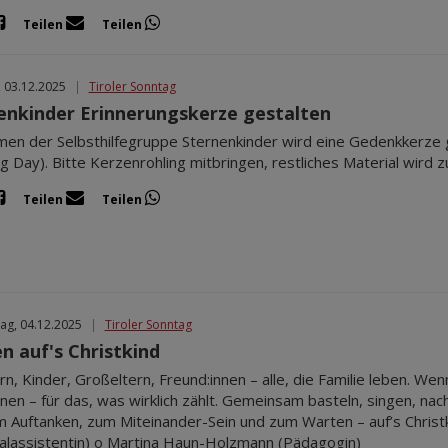
Teilen
Teilen
, 03.12.2025
|
Tiroler Sonntag
enkinder Erinnerungskerze gestalten
en der Selbsthilfegruppe Sternenkinder wird eine Gedenkkerze g
ng Day). Bitte Kerzenrohling mitbringen, restliches Material wird z
Teilen
Teilen
ag, 04.12.2025
|
Tiroler Sonntag
n auf's Christkind
ern, Kinder, Großeltern, Freund:innen – alle, die Familie leben. We
unen – für das, was wirklich zählt. Gemeinsam basteln, singen, n
 Auftanken, zum Miteinander-Sein und zum Warten – auf’s Christki
alassistentin) o Martina Haun-Holzmann (Pädagogin)