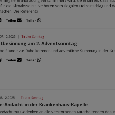
ie illegale Brandrodung verschlimmert wird. Sie erfahren, dass au
für die Klimakrise ist. Sie hören vom illegalen Holzeinschlag un
schen. Die Referent:i
Teilen
Teilen
 07.12.2025
|
Tiroler Sonntag
tbesinnung am 2. Adventsonntag
lbe Stunde zur Ruhe kommen und adventliche Stimmung in der Kr
Teilen
Teilen
08.12.2025
|
Tiroler Sonntag
e-Andacht in der Krankenhaus-Kapelle
ndacht mit Gedenken an alle verstorbenen Mitarbeitenden des 