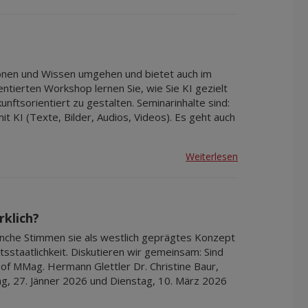
Apr 2027
Mai 2027
Jun 2027
Jul 2027
tionen und Wissen umgehen und bietet auch im
entierten Workshop lernen Sie, wie Sie KI gezielt
nftsorientiert zu gestalten. Seminarinhalte sind:
it KI (Texte, Bilder, Audios, Videos). Es geht auch
Weiterlesen
rklich?
che Stimmen sie als westlich geprägtes Konzept
tsstaatlichkeit. Diskutieren wir gemeinsam: Sind
f MMag. Hermann Glettler Dr. Christine Baur,
tag, 27. Jänner 2026 und Dienstag, 10. März 2026