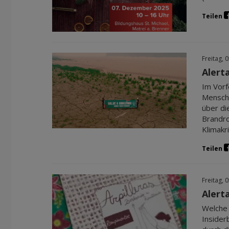
Teilen
Freitag, 
Alert
Im Vorf
Mensche
über di
Brandro
Klimakri
Teilen
Freitag, 
Alert
Welche 
Insider