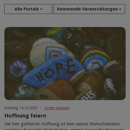
Alle Portale
Kommende Veranstaltungen
Aug 2026
Sep 2026
Okt 2026
Nov 2026
Dez 2026
Jan 2027
Feb 2027
Mär 2027
Apr 2027
Mai 2027
Jun 2027
Sonntag, 14.12.2025
|
Tiroler Sonntag
Jul 2027
Hoffnung feiern
Die hier gefeierte Hoffnung ist kein naives Wunschdenken,
sondern übersteht Widrigkeiten, nimmt Herausforderungen