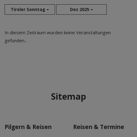
Tiroler Sonntag
Dez 2025
Aug 2026
In diesem Zeitraum wurden keine Veranstaltungen
Sep 2026
gefunden...
Okt 2026
Nov 2026
Dez 2026
Jan 2027
Feb 2027
Mär 2027
Sitemap
Apr 2027
Mai 2027
Jun 2027
Jul 2027
Pilgern & Reisen
Reisen & Termine