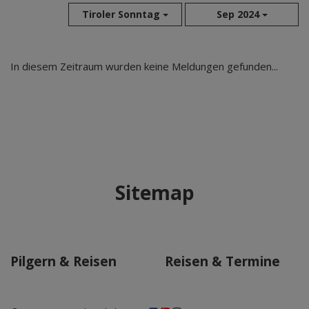
Tiroler Sonntag
Sep 2024
Aug 2026
In diesem Zeitraum wurden keine Meldungen gefunden...
Jul 2026
Jun 2026
Mai 2026
Apr 2026
Mär 2026
Feb 2026
Sitemap
Jan 2026
Dez 2025
Nov 2025
Okt 2025
Pilgern & Reisen
Reisen & Termine
Sep 2025