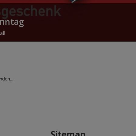
onntag
al!
den...
Sitemap