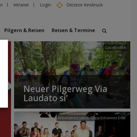
en
Intranet
Login
Diözese Innsbruck
Pilgern & Reisen
Reisen & Termine
Cincelli/dibk
suchen
taltungen
Personen
Neuer Pilgerweg Via
Laudato si’
Arbeitskreis Jakob Gapp/Johannes Erler