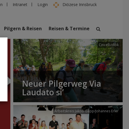
en
Intranet
Login
Diözese Innsbruck
Pilgern & Reisen
Reisen & Termine
Cincelli/dibk
suchen
taltungen
Personen
Neuer Pilgerweg Via
Laudato si’
Arbeitskreis Jakob Gapp/Johannes Erler