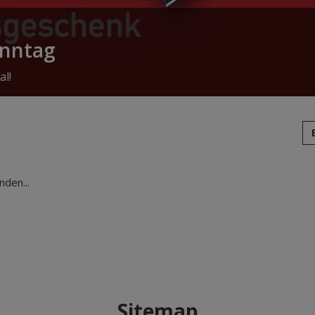
onntag
al!
den...
Sitemap