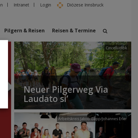
en
Intranet
Login
Diözese Innsbruck
Pilgern & Reisen
Reisen & Termine
Cincelli/dibk
suchen
taltungen
Personen
Neuer Pilgerweg Via
Laudato si’
Arbeitskreis Jakob Gapp/Johannes Erler