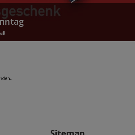
onntag
al!
den...
Sitemap