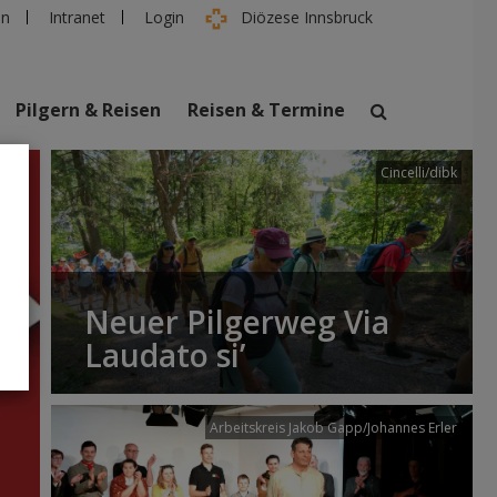
en
Intranet
Login
Diözese Innsbruck
Pilgern & Reisen
Reisen & Termine
Cincelli/dibk
suchen
taltungen
Personen
Neuer Pilgerweg Via
Laudato si’
Arbeitskreis Jakob Gapp/Johannes Erler