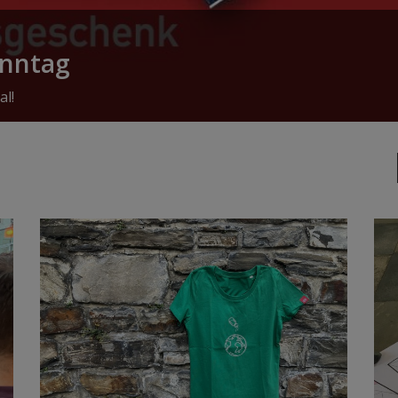
onntag
al!