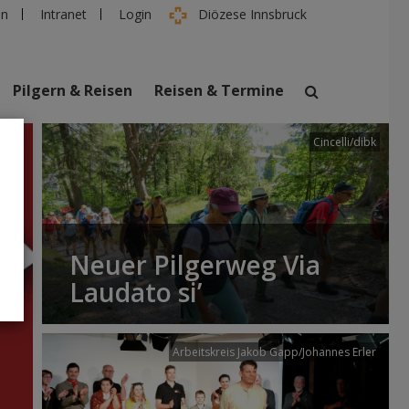
en
Intranet
Login
Diözese Innsbruck
Pilgern & Reisen
Reisen & Termine
Cincelli/dibk
suchen
taltungen
Personen
Neuer Pilgerweg Via
Laudato si’
Arbeitskreis Jakob Gapp/Johannes Erler