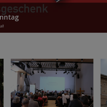
onntag
al!