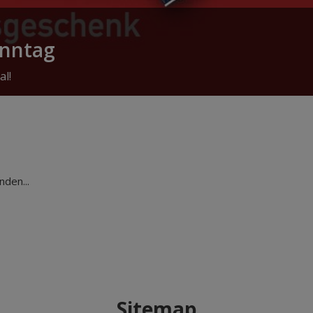
onntag
al!
den...
Sitemap