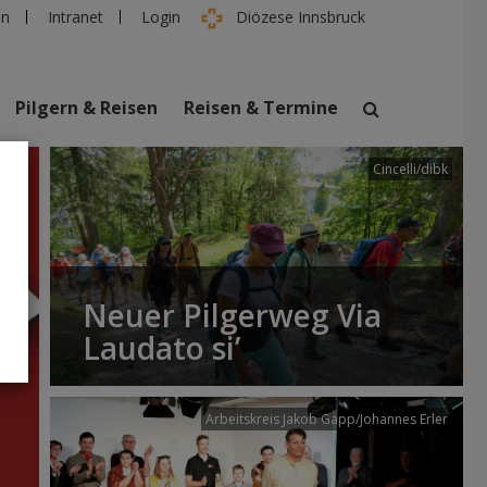
en
Intranet
Login
Diözese Innsbruck
Pilgern & Reisen
Reisen & Termine
Cincelli/dibk
suchen
taltungen
Personen
Neuer Pilgerweg Via
Laudato si’
Arbeitskreis Jakob Gapp/Johannes Erler