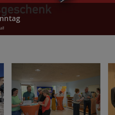
onntag
al!