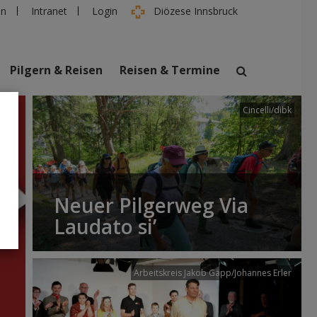
en
Intranet
Login
Diözese Innsbruck
Pilgern & Reisen
Reisen & Termine
Cincelli/dibk
suchen
taltungen
Personen
Neuer Pilgerweg Via
Laudato si’
Arbeitskreis Jakob Gapp/Johannes Erler