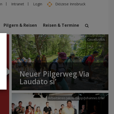
en
Intranet
Login
Diözese Innsbruck
Pilgern & Reisen
Reisen & Termine
Cincelli/dibk
suchen
taltungen
Personen
Neuer Pilgerweg Via
Laudato si’
Arbeitskreis Jakob Gapp/Johannes Erler