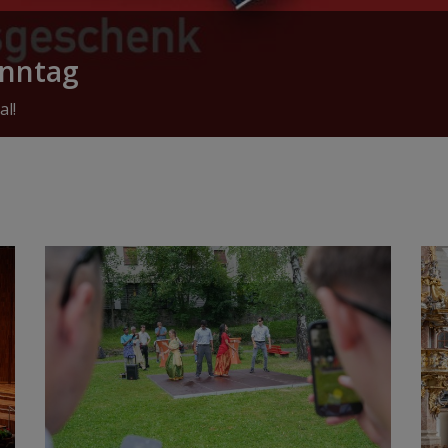
onntag
al!