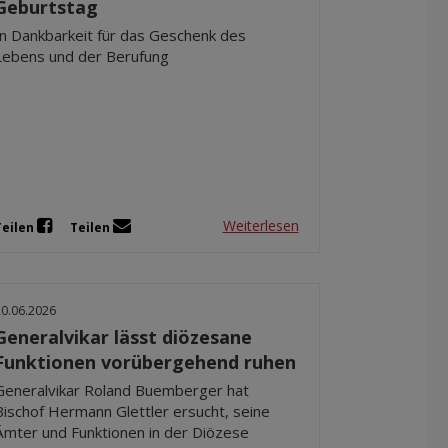
Geburtstag
In Dankbarkeit für das Geschenk des
Lebens und der Berufung
Weiterlesen
Teilen
Teilen
20.06.2026
Generalvikar lässt diözesane
Funktionen vorübergehend ruhen
Generalvikar Roland Buemberger hat
Bischof Hermann Glettler ersucht, seine
Ämter und Funktionen in der Diözese