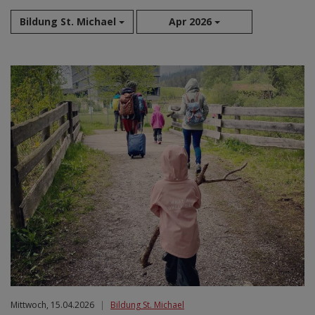
Bildung St. Michael
Apr 2026
Aug 2026
Sep 2026
Okt 2026
Nov 2026
Dez 2026
Jan 2027
Feb 2027
Mär 2027
Apr 2027
Mai 2027
Jun 2027
Jul 2027
Mittwoch, 15.04.2026
|
Bildung St. Michael