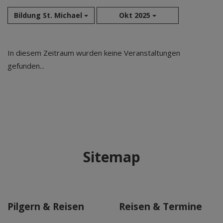
Bildung St. Michael
Okt 2025
Aug 2026
In diesem Zeitraum wurden keine Veranstaltungen
Sep 2026
gefunden...
Okt 2026
Nov 2026
Dez 2026
Jan 2027
Feb 2027
Mär 2027
Sitemap
Apr 2027
Mai 2027
Jun 2027
Jul 2027
Pilgern & Reisen
Reisen & Termine