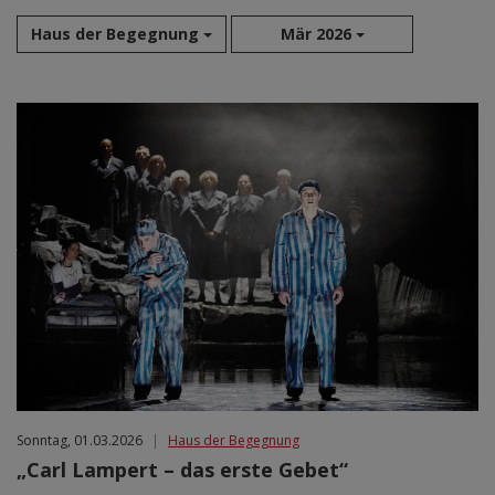
Haus der Begegnung
Mär 2026
Aug 2026
Sep 2026
Okt 2026
Nov 2026
Dez 2026
Jan 2027
Feb 2027
Mär 2027
Apr 2027
Mai 2027
Jun 2027
Jul 2027
Sonntag, 01.03.2026
|
Haus der Begegnung
„Carl Lampert – das erste Gebet“