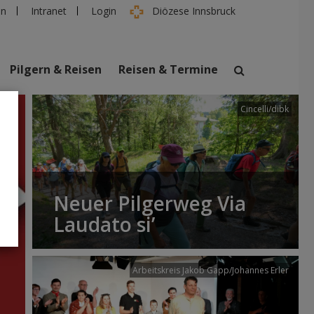
en
Intranet
Login
Diözese Innsbruck
Pilgern & Reisen
Reisen & Termine
Cincelli/dibk
suchen
taltungen
Personen
Neuer Pilgerweg Via
Laudato si’
Arbeitskreis Jakob Gapp/Johannes Erler