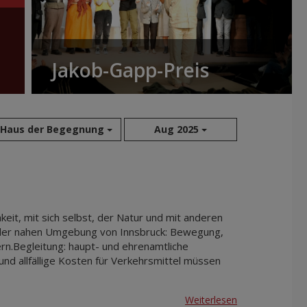
Jakob-Gapp-Preis
Haus der Begegnung
Aug 2025
Aug 2026
Sep 2026
Okt 2026
it, mit sich selbst, der Natur und mit anderen
Nov 2026
 der nahen Umgebung von Innsbruck: Bewegung,
ern.Begleitung: haupt- und ehrenamtliche
Dez 2026
nd allfällige Kosten für Verkehrsmittel müssen
Jan 2027
Feb 2027
Weiterlesen
Mär 2027