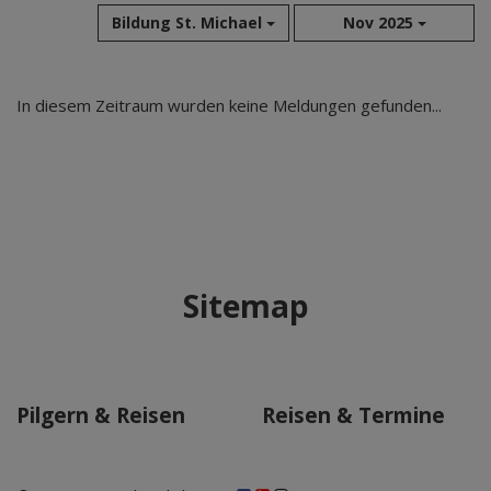
Bildung St. Michael
Nov 2025
Aug 2026
In diesem Zeitraum wurden keine Meldungen gefunden...
Jul 2026
Jun 2026
Mai 2026
Apr 2026
Mär 2026
Feb 2026
Sitemap
Jan 2026
Dez 2025
Nov 2025
Okt 2025
Pilgern & Reisen
Reisen & Termine
Sep 2025