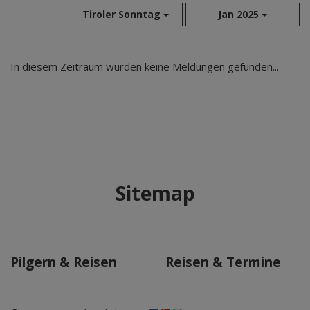
Tiroler Sonntag
Jan 2025
Aug 2026
In diesem Zeitraum wurden keine Meldungen gefunden...
Jul 2026
Jun 2026
Mai 2026
Apr 2026
Mär 2026
Feb 2026
Sitemap
Jan 2026
Dez 2025
Nov 2025
Okt 2025
Pilgern & Reisen
Reisen & Termine
Sep 2025