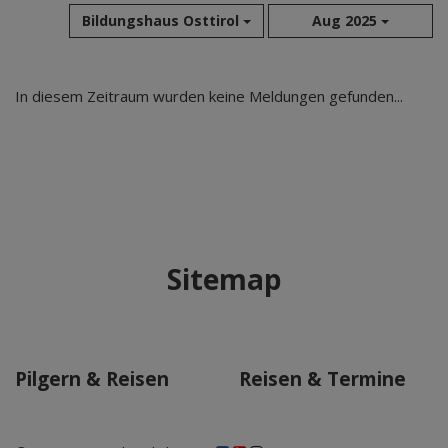
Bildungshaus Osttirol
Aug 2025
Aug 2026
In diesem Zeitraum wurden keine Meldungen gefunden...
Jul 2026
Jun 2026
Mai 2026
Apr 2026
Mär 2026
Feb 2026
Sitemap
Jan 2026
Dez 2025
Nov 2025
Okt 2025
Pilgern & Reisen
Reisen & Termine
Sep 2025