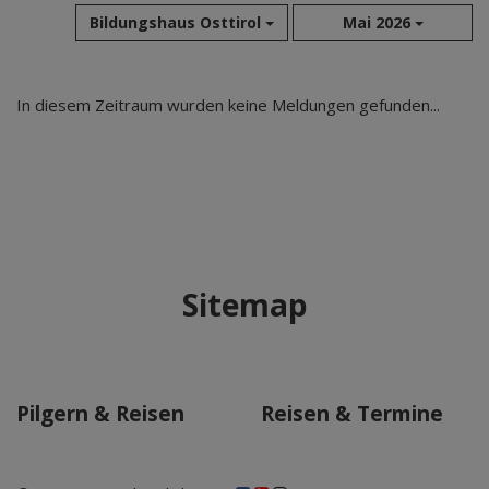
Bildungshaus Osttirol
Mai 2026
Aug 2026
In diesem Zeitraum wurden keine Meldungen gefunden...
Jul 2026
Jun 2026
Mai 2026
Apr 2026
Mär 2026
Feb 2026
Sitemap
Jan 2026
Dez 2025
Nov 2025
Okt 2025
Pilgern & Reisen
Reisen & Termine
Sep 2025