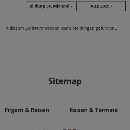
Bildung St. Michael
Aug 2025
Aug 2026
In diesem Zeitraum wurden keine Meldungen gefunden...
Jul 2026
Jun 2026
Mai 2026
Apr 2026
Mär 2026
Feb 2026
Sitemap
Jan 2026
Dez 2025
Nov 2025
Okt 2025
Pilgern & Reisen
Reisen & Termine
Sep 2025