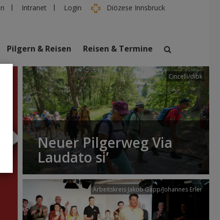
en
Intranet
Login
Diözese Innsbruck
Pilgern & Reisen
Reisen & Termine
Cincelli/dibk
suchen
taltungen
Personen
Neuer Pilgerweg Via
Laudato si’
Arbeitskreis Jakob Gapp/Johannes Erler