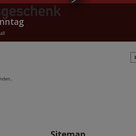
onntag
al!
den...
Sitemap