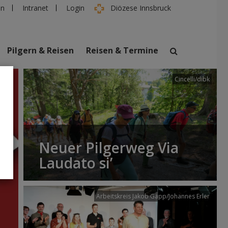
en
Intranet
Login
Diözese Innsbruck
Pilgern & Reisen
Reisen & Termine
Cincelli/dibk
suchen
taltungen
Personen
Neuer Pilgerweg Via
Laudato si’
Arbeitskreis Jakob Gapp/Johannes Erler