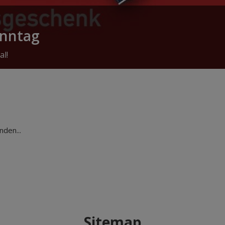
onntag
al!
den...
Sitemap