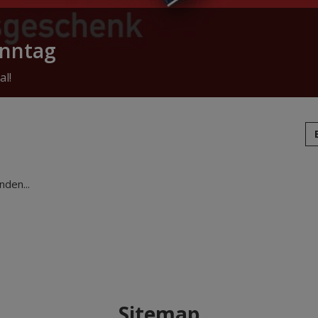
onntag
al!
den...
Sitemap