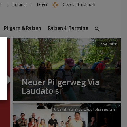
en
Intranet
Login
Diözese Innsbruck
Pilgern & Reisen
Reisen & Termine
Cincelli/dibk
suchen
taltungen
Personen
Neuer Pilgerweg Via
Laudato si’
Arbeitskreis Jakob Gapp/Johannes Erler