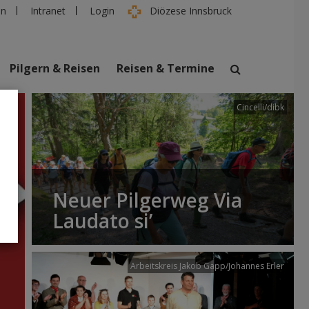
en
Intranet
Login
Diözese Innsbruck
Pilgern & Reisen
Reisen & Termine
Cincelli/dibk
suchen
taltungen
Personen
Neuer Pilgerweg Via
Laudato si’
Arbeitskreis Jakob Gapp/Johannes Erler