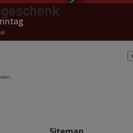
onntag
al!
den...
Sitemap