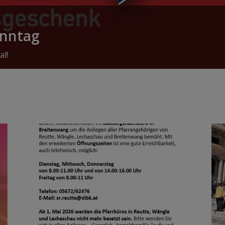
onntag
al!