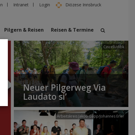
en
Intranet
Login
Diözese Innsbruck
Pilgern & Reisen
Reisen & Termine
Cincelli/dibk
suchen
taltungen
Personen
Neuer Pilgerweg Via
Laudato si’
Arbeitskreis Jakob Gapp/Johannes Erler