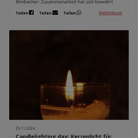
Birnbacher: Zusammenarbeit hat sich bewährt
Weiterlesen
Teilen
Teilen
Teilen
25.11.2024
Candlelighting day: Kerzenlicht für