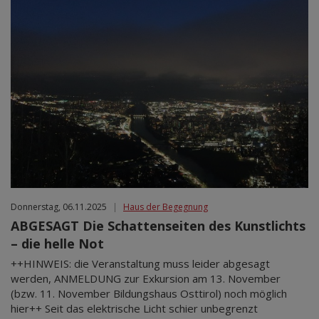
Donnerstag, 06.11.2025
|
Haus der Begegnung
ABGESAGT Die Schattenseiten des Kunstlichts
– die helle Not
++HINWEIS: die Veranstaltung muss leider abgesagt
werden, ANMELDUNG zur Exkursion am 13. November
(bzw. 11. November Bildungshaus Osttirol) noch möglich
hier++ Seit das elektrische Licht schier unbegrenzt