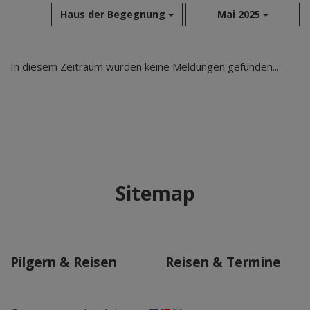
Haus der Begegnung
Mai 2025
Aug 2026
In diesem Zeitraum wurden keine Meldungen gefunden...
Jul 2026
Jun 2026
Mai 2026
Apr 2026
Mär 2026
Feb 2026
Sitemap
Jan 2026
Dez 2025
Nov 2025
Okt 2025
Pilgern & Reisen
Reisen & Termine
Sep 2025