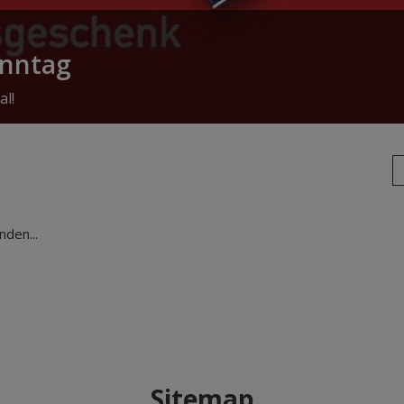
onntag
al!
den...
Sitemap