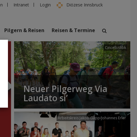
en
Intranet
Login
Diözese Innsbruck
Pilgern & Reisen
Reisen & Termine
Cincelli/dibk
suchen
taltungen
Personen
Neuer Pilgerweg Via
Laudato si’
Arbeitskreis Jakob Gapp/Johannes Erler