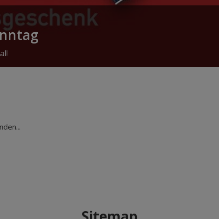
onntag
al!
den...
Sitemap