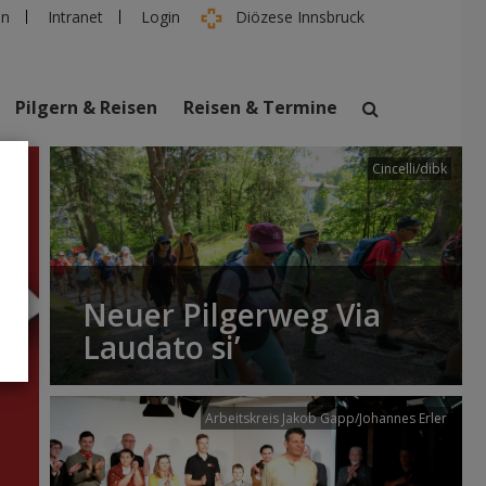
en
Intranet
Login
Diözese Innsbruck
Pilgern & Reisen
Reisen & Termine
Cincelli/dibk
suchen
taltungen
Personen
Neuer Pilgerweg Via
Laudato si’
Arbeitskreis Jakob Gapp/Johannes Erler