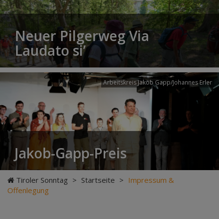
Neuer Pilgerweg Via
Laudato si’
Arbeitskreis Jakob Gapp/Johannes Erler
Jakob-Gapp-Preis
Tiroler Sonntag
>
Startseite
>
Impressum &
Offenlegung