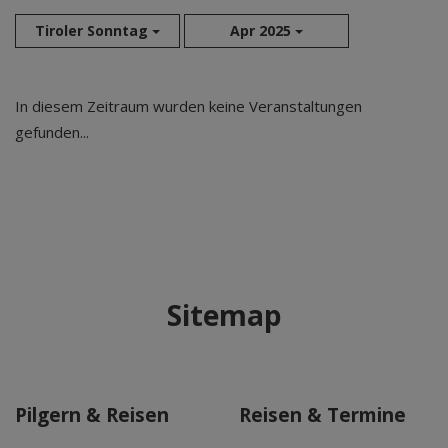
Tiroler Sonntag
Apr 2025
Aug 2026
In diesem Zeitraum wurden keine Veranstaltungen
Sep 2026
gefunden...
Okt 2026
Nov 2026
Dez 2026
Jan 2027
Feb 2027
Mär 2027
Sitemap
Apr 2027
Mai 2027
Jun 2027
Jul 2027
Pilgern & Reisen
Reisen & Termine