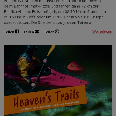
Absam. Wir starten mit unseren Fahrrädern um 06:50 Uhr
beim Bahnhof Imst-Pitztal und fahren dann 72 km zur
Basilika Absam. Es ist möglich, um 08:30 Uhr in Stams, um
09:15 Uhr in Telfs oder um 11:00 Uhr in Völs zur Gruppe
dazuzustoßen. Die Strecke ist zu großen Teilen a
Weiterlesen
Teilen
Teilen
Teilen