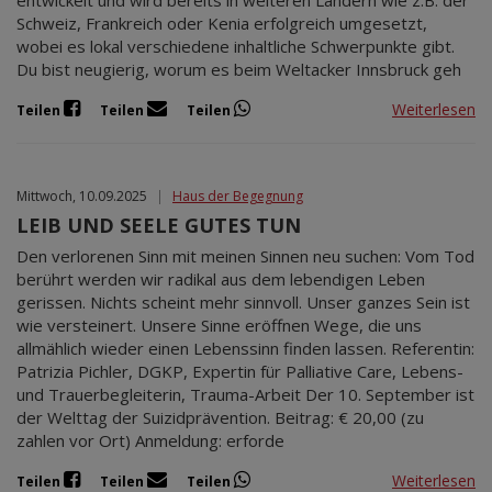
entwickelt und wird bereits in weiteren Ländern wie z.B. der
Schweiz, Frankreich oder Kenia erfolgreich umgesetzt,
wobei es lokal verschiedene inhaltliche Schwerpunkte gibt.
Du bist neugierig, worum es beim Weltacker Innsbruck geh
Weiterlesen
Teilen
Teilen
Teilen
Mittwoch, 10.09.2025
|
Haus der Begegnung
LEIB UND SEELE GUTES TUN
Den verlorenen Sinn mit meinen Sinnen neu suchen: Vom Tod
berührt werden wir radikal aus dem lebendigen Leben
gerissen. Nichts scheint mehr sinnvoll. Unser ganzes Sein ist
wie versteinert. Unsere Sinne eröffnen Wege, die uns
allmählich wieder einen Lebenssinn finden lassen. Referentin:
Patrizia Pichler, DGKP, Expertin für Palliative Care, Lebens-
und Trauerbegleiterin, Trauma-Arbeit Der 10. September ist
der Welttag der Suizidprävention. Beitrag: € 20,00 (zu
zahlen vor Ort) Anmeldung: erforde
Weiterlesen
Teilen
Teilen
Teilen