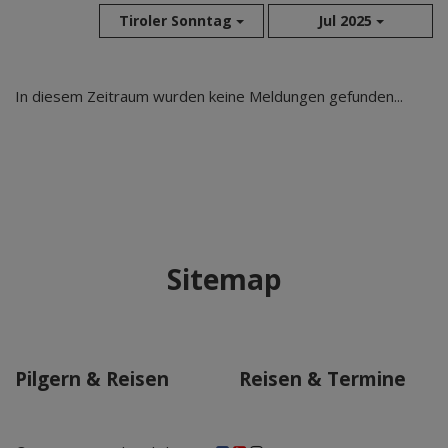
Tiroler Sonntag
Jul 2025
Aug 2026
In diesem Zeitraum wurden keine Meldungen gefunden...
Jul 2026
Jun 2026
Mai 2026
Apr 2026
Mär 2026
Feb 2026
Sitemap
Jan 2026
Dez 2025
Nov 2025
Okt 2025
Pilgern & Reisen
Reisen & Termine
Sep 2025