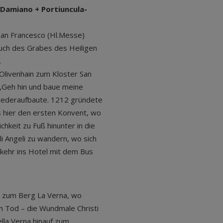
n Damiano + Portiuncula-
San Francesco (Hl.Messe)
uch des Grabes des Heiligen
.
Olivenhain zum Kloster San
„Geh hin und baue meine
wiederaufbaute. 1212 gründete
s hier den ersten Konvent, wo
hkeit zu Fuß hinunter in die
li Angeli zu wandern, wo sich
ckkehr ins Hotel mit dem Bus
t zum Berg La Verna, wo
m Tod – die Wundmale Christi
ella Verna hinauf zum