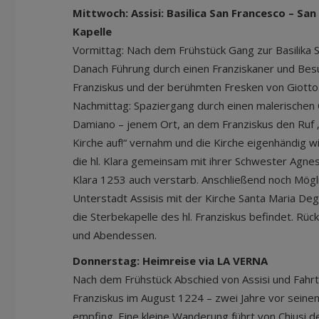
Mittwoch: Assisi: Basilica San Francesco – Sa
Kapelle
Vormittag: Nach dem Frühstück Gang zur Basilika 
Danach Führung durch einen Franziskaner und Bes
Franziskus und der berühmten Fresken von Giotto
Nachmittag: Spaziergang durch einen malerischen 
Damiano – jenem Ort, an dem Franziskus den Ruf 
Kirche auf!“ vernahm und die Kirche eigenhändig 
die hl. Klara gemeinsam mit ihrer Schwester Agne
Klara 1253 auch verstarb. Anschließend noch Möglic
Unterstadt Assisis mit der Kirche Santa Maria Deg
die Sterbekapelle des hl. Franziskus befindet. Rü
und Abendessen.
Donnerstag: Heimreise via LA VERNA
Nach dem Frühstück Abschied von Assisi und Fahr
Franziskus im August 1224 – zwei Jahre vor seine
empfing. Eine kleine Wanderung führt von Chiusi d