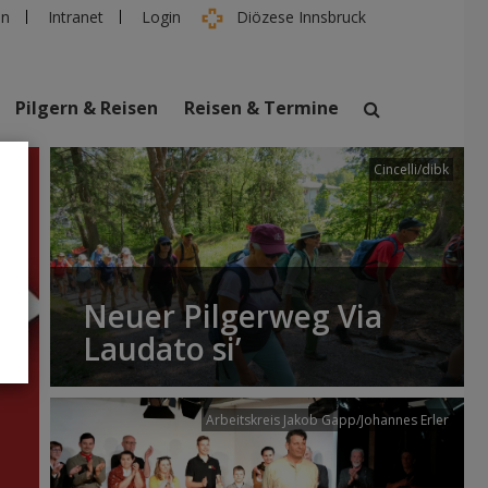
en
Intranet
Login
Diözese Innsbruck
Pilgern & Reisen
Reisen & Termine
Cincelli/dibk
suchen
taltungen
Personen
Neuer Pilgerweg Via
Laudato si’
Arbeitskreis Jakob Gapp/Johannes Erler